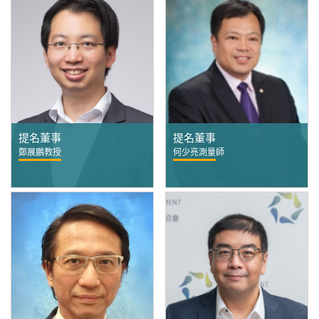
提名董事
提名董事
鄭展鵬教授
何少亮測量師