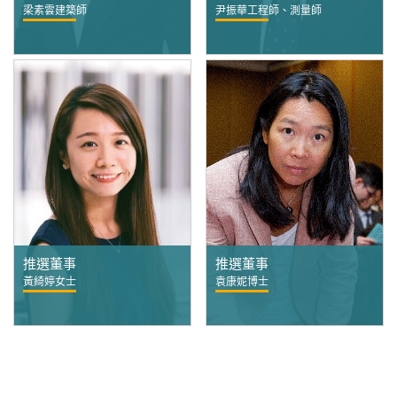
梁素雲建築師
尹振華工程師、測量師
推選董事
推選董事
黃綺婷女士
袁康妮博士