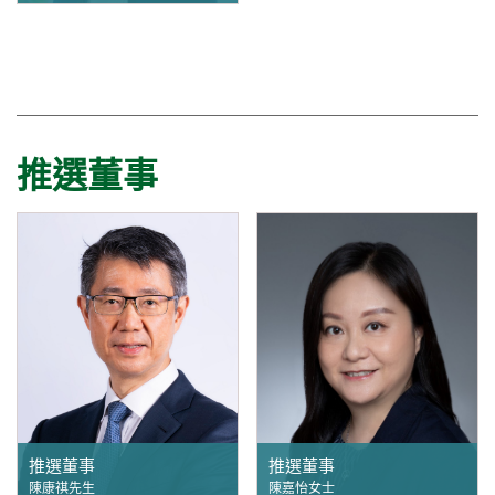
推選董事
推選董事
推選董事
陳康祺先生
陳嘉怡女士