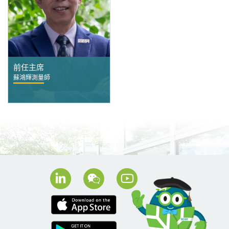
前任主席
蘇鴻輝測量師