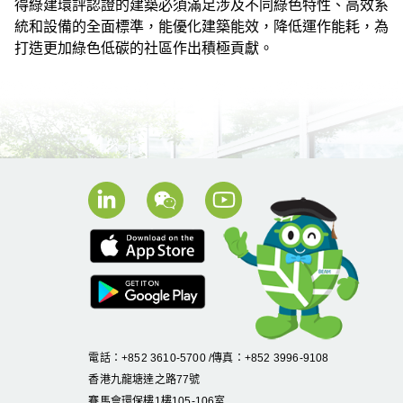
得綠建環評認證的建築必須滿足涉及不同綠色特性、高效系
統和設備的全面標準，能優化建築能效，降低運作能耗，為
打造更加綠色低碳的社區作出積極貢獻。
電話：+852 3610-5700 /傳真：+852 3996-9108
香港九龍塘達之路
77
號
賽馬會環保樓
1
樓
105
-
106
室