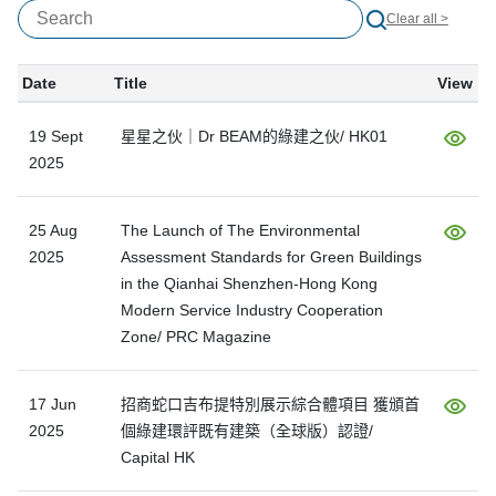
Clear all >
Date
Title
View
19 Sept
星星之伙｜Dr BEAM的綠建之伙/ HK01
2025
25 Aug
The Launch of The Environmental
2025
Assessment Standards for Green Buildings
in the Qianhai Shenzhen-Hong Kong
Modern Service Industry Cooperation
Zone/ PRC Magazine
17 Jun
招商蛇口吉布提特別展示綜合體項目 獲頒首
2025
個綠建環評既有建築（全球版）認證/
Capital HK