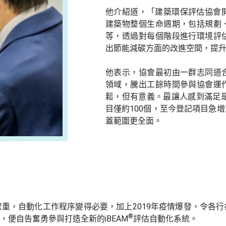
他介紹道，「建築環保評估協會開發
建築物整個生命週期，包括規劃
等，透過對每個階段進行環境評
出節能減碳方面的改進空間，提
他表示，協會最初由一群志同道
領域，騰出工餘時間參與協會運
鬆，但有意義。最讓人感到滿足是
目僅約100個，至今登記項目急增
蓋範圍更全面。
重，自動化工作程序變得必要，加上2019年疫情爆發，令各
®
便自告奮勇參與打造全新的iBEAM
評估自動化系統。