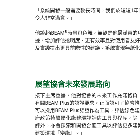
「系統開發一般需要較長時間，我們於短短1年
令人非常滿意。」
®
他談起iBEAM
時眉飛色舞，無疑是他最滿意的項
據，增加評估透明度、更有效率且對使用者友好
及實踐提出更具前瞻性的建議。系統實現無紙化
展望協會未來發展路向
接下主席重擔，他對協會的未來工作充滿抱負
有關BEAM Plus的認證要求，正面認可了協
可以採用BEAM Plus認證作為工具，評估綠
府政策持續優化綠建環評評估工具與程序，除
評外，亦會探索和開發合適工具以評估更多建
建築環境『變綠』。」