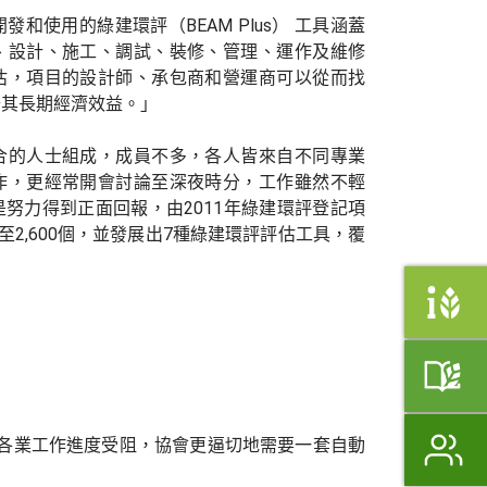
和使用的綠建環評（BEAM Plus） 工具涵蓋
、設計、施工、調試、裝修、管理、運作及維修
估，項目的設計師、承包商和營運商可以從而找
升其長期經濟效益。」
合的人士組成，成員不多，各人皆來自不同專業
作，更經常開會討論至深夜時分，工作雖然不輕
努力得到正面回報，由2011年綠建環評登記項
至2,600個，並發展出7種綠建環評評估工具，覆
行各業工作進度受阻，協會更逼切地需要一套自動