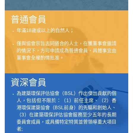
普通會員
年滿18歲或以上的自然人；
僅與協會宗旨志同道合的人士，在獲董事會邀請
的情況下，方可申請成為普通會員，具體事宜由
董事會全權酌情批准。
資深會員
為建築環保評估協會（BSL）作出傑出貢獻的個
人，包括但不限於：（1）前任主席、（2）香
港環保建築協會（BSL前身）的先驅和創始人、
（3）在建築環保評估協會服務至少五年的長期
委員會成員，或具備特定特質並曾領導重大項目
者;