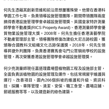
何先生憑藉其創新思維和前沿思想屢獲殊榮。他曾在香港科
學園工作七年，負責領導設施管理團隊，期間帶領團隊兩度
摘得香港設施管理學會卓越設施管理獎、英國皇家特許測量
師學會不動產獎(RICS Property Award)、香港測量師學會優
質物業設施管理大獎。2008年，何先生擔任香港演藝學院
不動產管理部主管，領導團隊修復改建伯大尼古跡校園，獲
頒聯合國教科文組織文化古跡保護獎。2018年，何先生領
導昇捷外判團隊，負責香港賽馬會屯門公眾騎術學校的設施
管理，再次榮獲香港設施管理學會卓越設施管理獎。
何少亮測量師現任嘉道理農場暨植物園工程及設施部主管，
全面負責該植物園的設施管理及運作，包括常規屋宇維護與
運行、改善項目、園內266個斜坡的維護和升級、資訊科
技、採購、車隊管理、清潔、安保、職工食堂、農場店鋪、
郵遞服務等等，以及建造新的綠色建築。