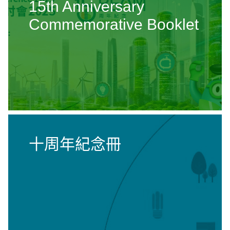
15th Anniversary
Commemorative Booklet
十周年紀念冊