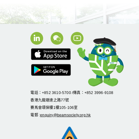
電話：+852 3610-5700 /傳真：+852 3996-9108
香港九龍塘達之路
77
號
賽馬會環保樓
1
樓
105
-
106
室
電郵 :
enquiry@beamsociety.org.hk