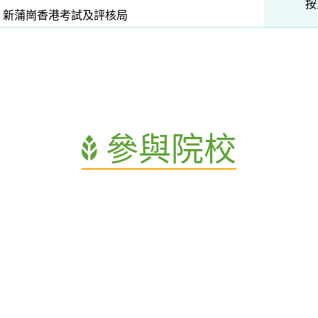
按
新蒲崗香港考試及評核局
參與院校