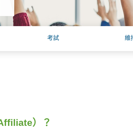
考試
維
iliate）？