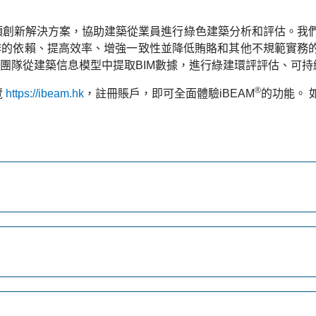
了一項創新解決方案，協助建築從業員進行綠色建築分析和評估。我們
依賴、提高效率、增強一致性並降低賄賂和其他不規範實務的風險。
團隊從建築信息模型中提取BIM數據，進行綠建環評評估、可持
®
覽
https://ibeam.hk
，
註冊賬戶
，
即可全面體驗
iBEAM
的功能。