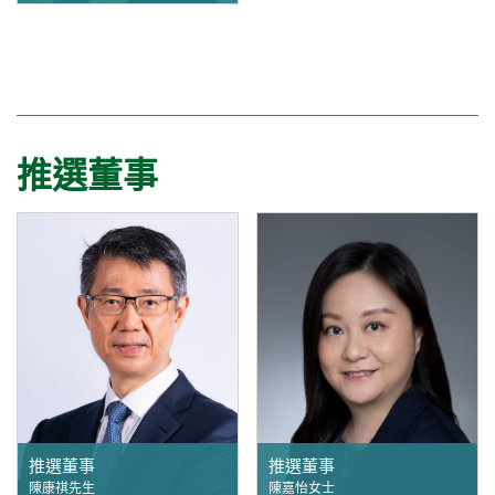
推選董事
推選董事
推選董事
陳康祺先生
陳嘉怡女士