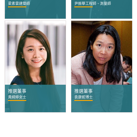
梁素雲建築師
尹振華工程師、測量師
推選董事
推選董事
黃綺婷女士
袁康妮博士