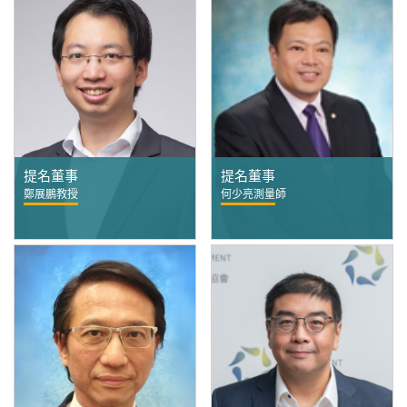
提名董事
提名董事
鄭展鵬教授
何少亮測量師