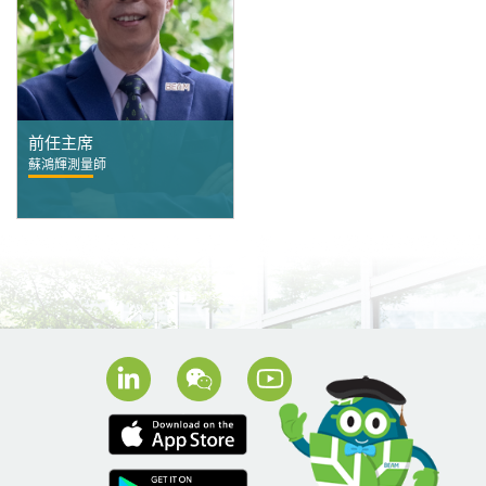
前任主席
蘇鴻輝測量師