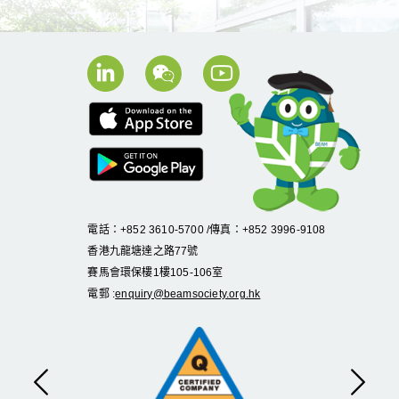
電話：+852 3610-5700 /傳真：+852 3996-9108
香港九龍塘達之路
77
號
賽馬會環保樓
1
樓
105
-
106
室
電郵 :
enquiry@beamsociety.org.hk
上一頁
下一