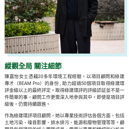
縱觀全局 關注細節
陳嘉怡女士憑藉
20
多年
環境工程經驗
，
以項目顧問和綠建
專才（
BEAM Pro
）的身份
,
助力超過
50
個項目取得綠建環
評金級以上的最終評定。取得綠建環評的評級認証並不是一
件簡單的事
，
顧問工作更需深入地參
與
其中。即
使
是項目評
級後
，
仍需持續跟進。
作為綠建環評項目顧問
，她以
專業
技術評估各個方面，包括
土地污染、噪音影響、排水排污、
能源和
廢物管理
等等。顧