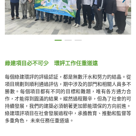
綠建項目必不可少 環評工作任重道遠
每個綠建環評的評級認証
，
都是無數汗水和努力的結晶。從
項目規
劃
到順利通過評估
，
期中涉
及
的部門和相關人員多不
勝數。每個項目都有不同的目標和難
題，唯
有各方通力合
作
，
才能得到圓滿的結果。縱然過程
艱辛，
但為了社會的可
持續發展
，
我們的建
築
必須朝著更加節能環保的方向前進。
綠建環評項目在社會發展過程中，承擔教育、推動和監
督
等
多重角色， 未來任務任重道遠。