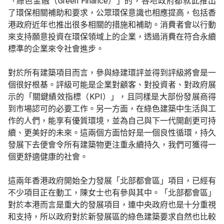
「綠色金融（Green Finance）」的，各地政府都就此推出
了環保相關補助和要求，公眾環保意識也相應提高，包括香
港政府近年也推出很多相關的措施和補助。消費者會以行動
來支持願意投資在環保領域上的企業，透過消費在符合永續
標準的企業來令社會進步。
對於所有建築項目而言，參與綠建環評並得到評級將會是一
個很好根基。評級可能是企業對顧客、對投資者、對政府展
示的「關鍵績效指標（KPI）」，且同樣是大部份發展商得
到市場認可的必要工作。另一方面，在綠色建築中生活與工
作的人們，能享有優質環境，並為自己與下一代開創更可持
續、更美好的未來。這兩個方面恰好是一個良性循環，持久
發展下去便會令所有建築物更注重永續持久，我們可獲得一
個更舒適健康的社會。
這兩年香港政府開始全力發展「北部都會區」項目，已經有
不少項目正在動工，陳女士也有參與其中。「北部都會區」
對於本港而言是重大的發展項目，連中央政府也是十分重視
和支持，所以政府對於新發展區的綠色建築要求自然也比較