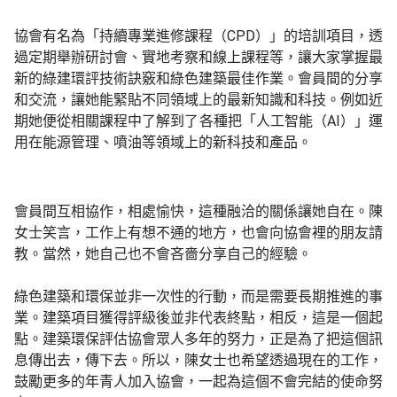
協會有名為「持續專業進修課程（CPD）」的培訓項目，透
過定期舉辦研討會、實地考察和線上課程等，讓大家掌握最
新的綠建環評技術訣竅和綠色建築最佳作業。會員間的分享
和交流，讓她能緊貼不同領域上的最新知識和科技。例如近
期她便從相關課程中了解到了各種把「人工智能（AI）」運
用在能源管理、噴油等領域上的新科技和產品。
會員間互相協作，相處愉快，這種融洽的關係讓她自在。陳
女士笑言，工作上有想不通的地方，也會向協會裡的朋友請
教。當然，她自己也不會吝嗇分享自己的經驗。
綠色建築和環保並非一次性的行動，而是需要長期推進的事
業。建築項目獲得評級後並非代表終點，相反，這是一個起
點。建築環保評估協會眾人多年的努力，正是為了把這個訊
息傳出去，傳下去。所以，陳女士也希望透過現在的工作，
鼓勵更多的年青人加入協會，一起為這個不會完結的使命努