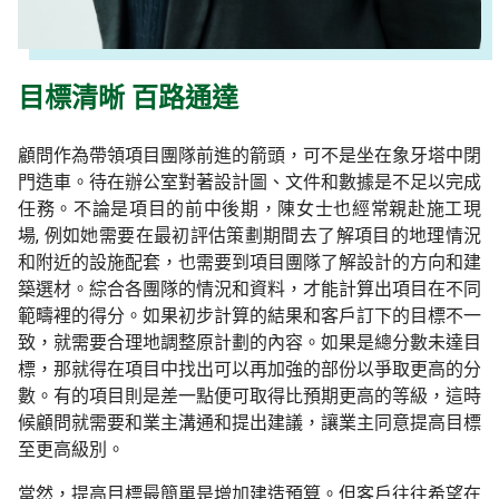
目標清晰 百路通達
顧問作為帶領項目團
隊
前進的箭頭，可不是坐在象牙塔中閉
門造車。
待
在辦公室對著設計圖、文件和數
據
是不足以完成
任
務
。不論是項目的前中後期，陳女士也經常
親赴施工現
場
,
例如她需要在最初評估策劃期間去了解項目的地理情況
和附近的設施配套，也需要到項目團隊了解設計的方向和建
築選材。綜合各團隊的情況和資料，才能計算出項目在不同
範疇裡的得分。如果初步計算的結果和客戶訂下的目標不一
致，就需要合理地調整原計劃
的內容。如果是總分數未達目
標，那就得在項目中找出可以再加強的部份以爭取更高的分
數。有的項目則是差一點便可取得比預期更高的等級
，
這時
候
顧問就需要和業主溝通和提出建議
，
讓業主同意提高目標
至更高級別。
當然，提高目標最簡單是增加建造預算。但
客戶
往往希望在