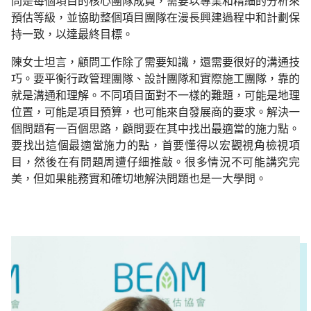
問是每個項目的核心團隊成員，需要以專
業
和精細的分析來
預估等級
，
並協助整個項目團
隊
在漫長興
建
過程中和計劃保
持一致
，
以達最終目標。
陳女士
坦言，顧問工作除了需要知
識，
還需要很好的溝通技
巧
。要平
衡
行政管理團
隊
、設計團
隊
和實
際
施工團
隊，
靠的
就是溝通和理解。不同項目面對不一樣的難題
，
可能是地理
位置
，
可能是項目預算
，
也可能來自發展商的要
求
。解決一
個問題有一百個思路
，
顧問要在其中找出最適當的施力點。
要找出這個最適
當
施力的點
，
首要懂得
以宏
觀
視角檢視項
目
，
然後在有問題周
遭
仔細推敲。
很多情況不可能講
究
完
美
，
但如果能務
實
和確
切
地解決問題也是一大學問。