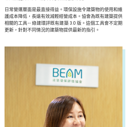
日常營運層面是最直接得益。環保設施令建
築
物的使用和維
護
成本降低
，
長遠有效減輕經營成本。協會為既有建
築
提供
相關的工具
--
綠建環評既有建築
3.0
版。這個工具會不定期
更新，針對不同情況的建
築
物提供最新的指引。