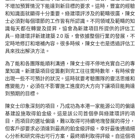
不
增加預算
情況下能達到新目標的要
求
。這時
，豐富
的
經驗
和知識
面就顯得十分重要
。綠建環評涉及的範疇很廣，陳女
士必須對
每個環節的
工作
皆
有所
認識
。不同領域及範疇的知
識
每天都
在轉變及提昇，協會為新建項目所提供的評估工
具
--
綠
建環評新建建築
2.0
版，
會依據整個行業的發展，不
定時地修訂和增補內容。很多時候，陳女士也是透過評估工
具來找出解決方法。
為了能和各團隊能順利溝通，陳女士得不停地充實自己的專
業知識。新建築項目從籌劃到完工往往需時數年，有時候會
出現一些不可預計的狀況。這時就要考驗團隊的靈活思維和
應變能力，必須在不影響施工進度的大方向下讓項目能夠達
到預期的目標。
陳女士印象深刻的項目，乃成功為本港一家能源公司的偏遠
基建設施取得鉑金級。這是該公司首個參與綠建環評的項
目，而項目的選址偏遠，難以取得可持續地塊發展的得分，
但客戶卻要求必須達到最高的鉑金級評級。幸好最後通過細
心分析和研究得出可行方案，最終順利取得評級。自這個項