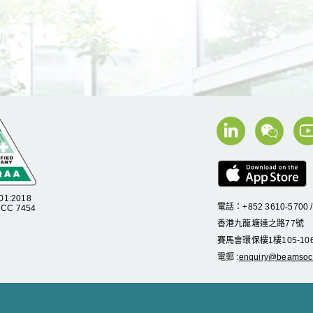
01:2018
電話：+852 3610-5700 
C 7454
香港九龍塘達之路
77
號
賽馬會環保樓
1
樓
105
-
10
電郵 :
enquiry@beamsoci