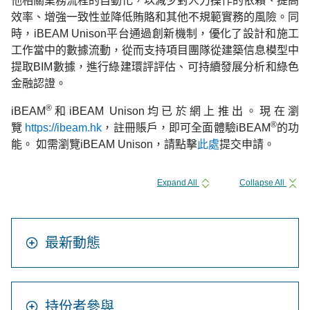
他相關業務流程的自動化，以減少對人力操作的依賴、提高
效率、增強一致性並降低賄賂和其他不規範實務的風險。同
時，iBEAM Unison平台通過創新機制，優化了設計和施工
工作當中的數據流動，從而支持項目團隊從建築信息模型中
提取BIM數據，進行綠建環評評估、可持續發展分析和綠色
金融認證。
®
iBEAM
和iBEAM Unison均已於網上推出。現在瀏
®
覽
https://ibeam.hk
，
註冊賬戶
，
即可全面體驗
iBEAM
的功
能。
如需
瀏覽
iBEAM Unison，請點擊
此處
提交申請。
Expand All
Collapse All
最新動態
持份者參與