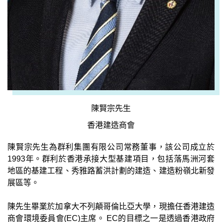
陳賢宗先生
香港建造商會
陳賢宗先生為群利集團有限公司常務董事，該公司成立於
1993
年。群利於香港承接大型基建項目，包括落馬洲河套
地區的基建工程、秀雅路蓄洪計劃的建造、建造粉嶺北新發
展區等。
陳先生畢業於加拿大不列顛哥倫比亞大學，現擔任香港建造
商會環境委員會
(EC)
主席。
EC
的目標之一是透過香港政府