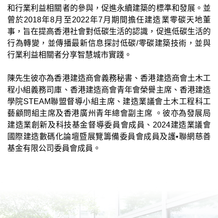
和行業利益相關者的參與，促進永續建築的標準和發展。並
曾於
2018
年
8
月至
2022
年
7
月期間擔任建造業零碳天地董
事，旨在提高香港社會對低碳生活的認識，促進低碳生活的
行為轉變，並傳播最新信息探討低碳
/
零碳建築技術，並與
行業利益相關者分享智慧城市實踐。
陳先生彼亦為香港建造商會義務秘書、香港建造商會土木工
程小組義務司庫、香港建造商會青年會榮譽主席、香港建造
學院
STEAM
聯盟督導小組主席、建造業議會土木工程科工
藝顧問組主席及香港廣州青年總會副主席
。彼亦為發展局
建造業創新及科技基金督導委員會成員、
2024
建造業議會
國際建造數碼化論壇暨展覽籌備委員會成員及護
•
聯網慈善
基金有限公司委員會成員。