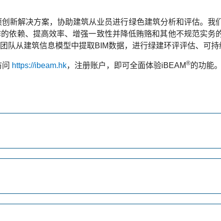
了一项创新解决方案，协助建筑从业员进行绿色建筑分析和评估。我们
依赖、提高效率、增强一致性并降低贿赂和其他不规范实务的风险。
团队从建筑信息模型中提取BIM数据，进行绿建环评评估、可持
®
访问
https://ibeam.hk
，
注册账户
，
即可全面体验
iBEAM
的功能