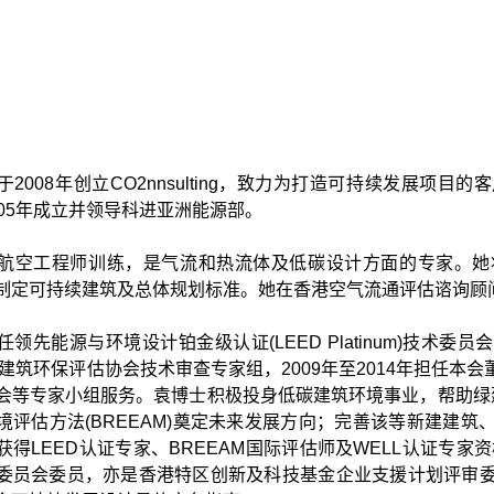
2008年创立CO2nnsulting，致力为打造可持续发展项目的客
005年成立并领导科进亚洲能源部。
航空工程师训练，是气流和热流体及低碳设计方面的专家。她
制定可持续建筑及总体规划标准。她在香港空气流通评估谘询顾
领先能源与环境设计铂金级认证(LEED Platinum)技术委员会主席
加入建筑环保评估协会技术审查专家组，2009年至2014年担任
会等专家小组服务。袁博士积极投身低碳建筑环境事业，帮助绿建环
境评估方法(BREEAM)奠定未来发展方向；完善该等新建建
获得LEED认证专家、BREEAM国际评估师及WELL认证专家
委员会委员，亦是香港特区创新及科技基金企业支援计划评审