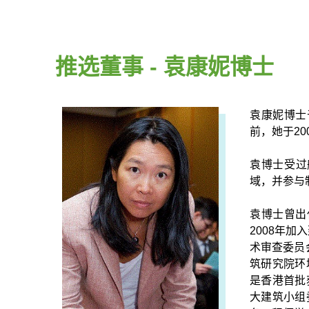
推选董事 - 袁康妮博士
袁康妮博士于
前，她于2
袁博士受过
域，并参与
袁博士曾出任
2008年
术审查委员
筑研究院环
是香港首批
大建筑小组