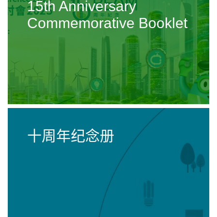
15th Anniversary
Commemorative Booklet
十周年纪念册