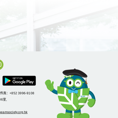
/传真：+852 3996-9108
6室,
eamsociety.org.hk