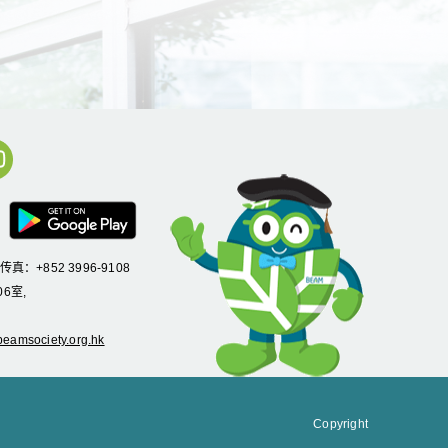
/传真：+852 3996-9108
6室,
eamsociety.org.hk
Copyright