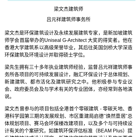
梁文杰建筑师
吕元祥建筑师事务所
梁文杰是环保建筑设计及永续发展建筑专家，是新加坡建筑
师学会首届举办的
Uniseal G-Architect
大奖的得奖者。他在
香港大学建筑系以高级荣誉毕业，其后往英国剑桥大学深造
环保建筑及环境设计并取得硕士学位。
梁先生拥有三十多年执业建筑师经验，监督吕元祥建筑师事
务所各项目的可持续发展设计，融汇环保设计于总体规划、
新建建筑、都市活化及建筑研究之中。他积极参与专业议
会、政府委员会及与学术有关的专业团体，亦经常到各地演
说。
梁文杰曾参与的项目包括全港首个零碳建筑
-
零碳天地、香
港科学园第三期的发展规划、市区重建局启德
"
焕然壹居
"
总
体规划项目、赛马会环保楼改建项目，以及多个与可持续设
计有关的个案研究，如建筑环保评估标准（
BEAM Plus
）提