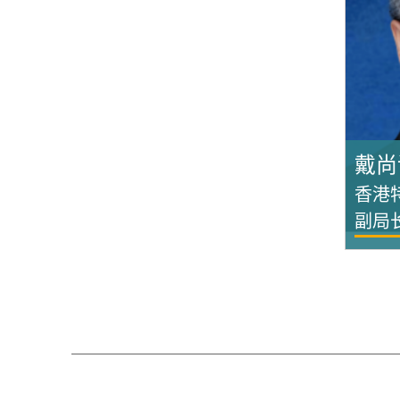
戴尚
香港
副局