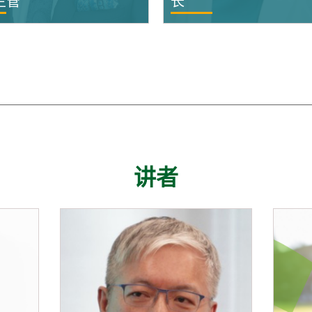
主管
长
讲者