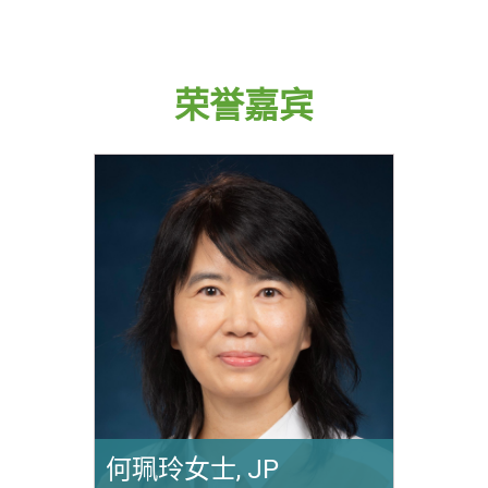
荣誉嘉宾
何珮玲女士, JP