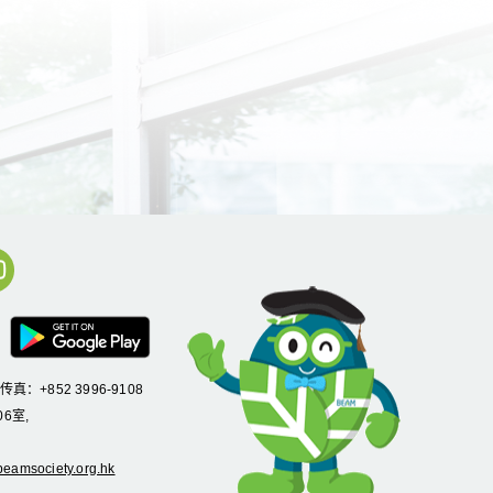
/传真：+852 3996-9108
6室,
eamsociety.org.hk