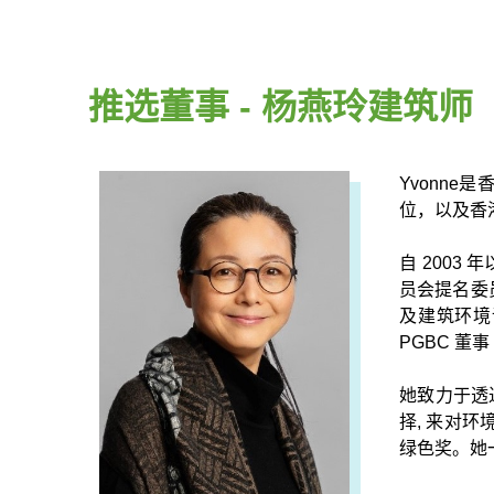
推选董事 - 杨燕玲建筑师
Yvonn
位，以及香
自 200
员会提名委员
及建筑环境评
PGBC 董事
她致力于透
择, 来对
绿色奖。她