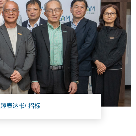
趣表达书/ 招标