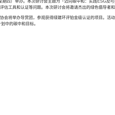
 23 日（星期四）举办。本次研讨会主题为「迈向碳中和：实践ES
评估工具和认证等问题。本次研讨会将邀请杰出的绿色倡导者和
建筑环保评估协会将举办导赏团，参观获得绿建环评铂金级认证的项目
计划中的碳中和目标。