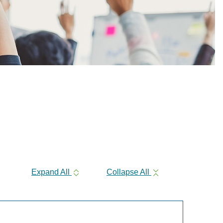
Expand All
Collapse All