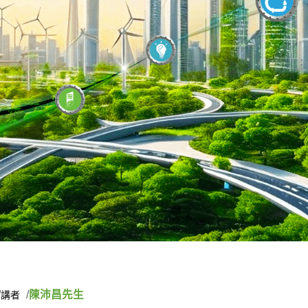
陳沛昌先生
講者